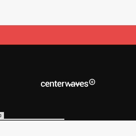
O
o@centerwaves.com