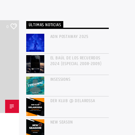
ÚLTIMAS NOTICIAS
0
ADN POSTAWAY 2025
EL BAÚL DE LOS RECUERDOS
2024 (ESPECIAL 2008-2009)
INSESSIONS
DER KLUB @ DELAROSSA
NEW SEASON