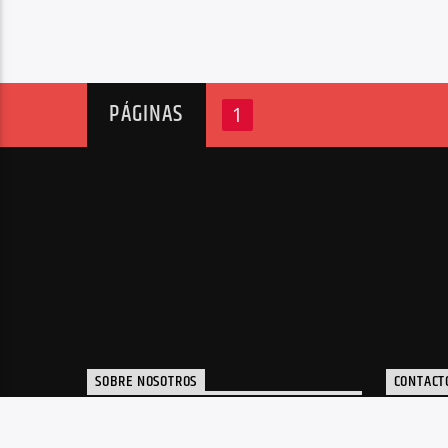
PÁGINAS
1
SOBRE NOSOTROS
CONTACT
Portal de noticias y radio de música
inf
electrónica, plataforma de apoyo a