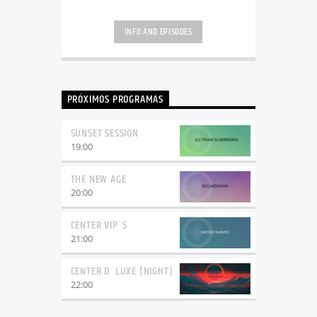
INFO AND EPISODES
PRÓXIMOS PROGRAMAS
SUNSET SESSION
19:00
THE NEW AGE
20:00
CENTER VIP´S
21:00
CENTER D´LUXE (NIGHT)
22:00