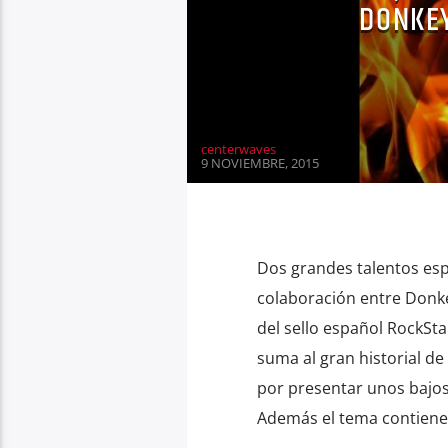
DONKEY
centerwaves
9 NOVIEMBRE, 2015
Dos grandes talentos esp
colaboración entre Donkey
del sello español RockSt
suma al gran historial d
por presentar unos bajo
Además el tema contiene