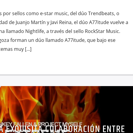
 por sellos como e-star music, del dúo Trendbeats, o
d de Juanjo Martín y Javi Reina, el dúo A77itude vuelve a
a llamado Nightlife, a través del sello RockStar Music.
goza forman un dúo llamado A77itude, que bajo ese
temas muy […]
A EXQUISITA COLABORACIÓN ENTRE