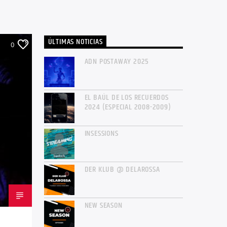
ÚLTIMAS NOTICIAS
0
ADN POSTAWAY 2025
EL BAÚL DE LOS RECUERDOS
2024 (ESPECIAL 2008-2009)
INSESSIONS
DER KLUB @ DELAROSSA
NEW SEASON