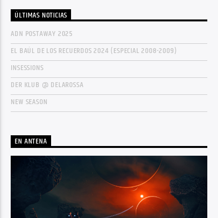
ÚLTIMAS NOTICIAS
ADN POSTAWAY 2025
EL BAÚL DE LOS RECUERDOS 2024 (ESPECIAL 2008-2009)
INSESSIONS
DER KLUB @ DELAROSSA
NEW SEASON
EN ANTENA