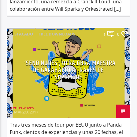
lanzamiento, una remezcla a Cranck It Loud, una
colaboración entre Will Sparks y Orkestrated […]
DESTACADO
FREE DOWNLOADS
1
0
JÓVENES PROMESAS
‘SEND NUDES’, OTRA OBRA MAESTRA
DE GARABATTO A TRAVÉS DE
SUPRMODE
centerwaves
6 MARZO, 2017
Tras tres meses de tour por EEUU junto a Panda
Funk, cientos de experiencias y unas 20 fechas, el