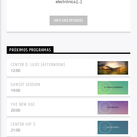
electrónica.[...]
INFO AND EPISODES
PRÓXIMOS PROGRAMAS
CENTER D´LUXE (AFTERNOON)
12:00
SUNSET SESSION
19:00
THE NEW AGE
20:00
CENTER VIP´S
21:00