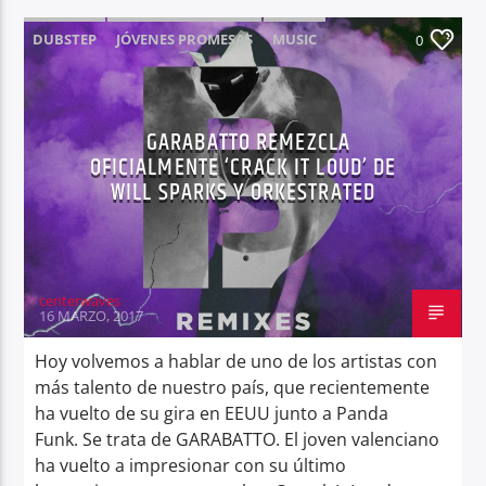
DUBSTEP
JÓVENES PROMESAS
MUSIC
0
GARABATTO REMEZCLA
OFICIALMENTE ‘CRACK IT LOUD’ DE
WILL SPARKS Y ORKESTRATED
centerwaves
16 MARZO, 2017
Hoy volvemos a hablar de uno de los artistas con
más talento de nuestro país, que recientemente
ha vuelto de su gira en EEUU junto a Panda
Funk. Se trata de GARABATTO. El joven valenciano
ha vuelto a impresionar con su último