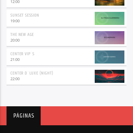
12:00
SUNSET SESSION
19:00
THE NEW AGE
20:00
CENTER VIP´S
21:00
CENTER D´LUXE (NIGHT)
22:00
PÁGINAS