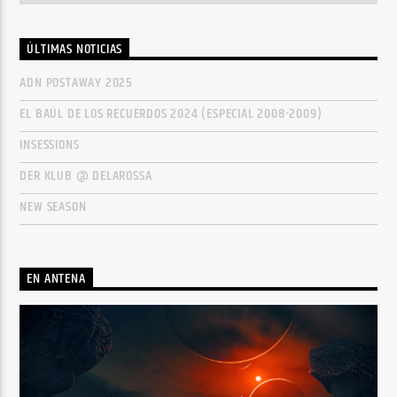
ÚLTIMAS NOTICIAS
ADN POSTAWAY 2025
EL BAÚL DE LOS RECUERDOS 2024 (ESPECIAL 2008-2009)
INSESSIONS
DER KLUB @ DELAROSSA
NEW SEASON
EN ANTENA