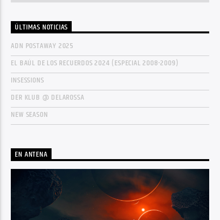
ÚLTIMAS NOTICIAS
ADN POSTAWAY 2025
EL BAÚL DE LOS RECUERDOS 2024 (ESPECIAL 2008-2009)
INSESSIONS
DER KLUB @ DELAROSSA
NEW SEASON
EN ANTENA