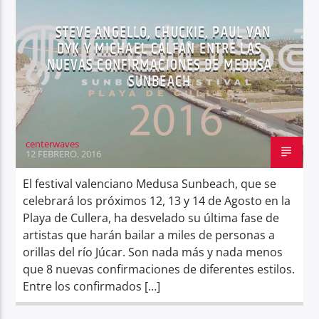
STEVE ANGELLO, CHUCKIE, PAUL VAN
DYK Y MICHAEL CALFAN ENTRE LAS
NUEVAS CONFIRMACIONES DE MEDUSA
SUNBEACH
Center Waves
centerwaves
12 FEBRERO, 2016
El festival valenciano Medusa Sunbeach, que se
celebrará los próximos 12, 13 y 14 de Agosto en la
Playa de Cullera, ha desvelado su última fase de
artistas que harán bailar a miles de personas a
orillas del río Júcar. Son nada más y nada menos
que 8 nuevas confirmaciones de diferentes estilos.
Entre los confirmados […]