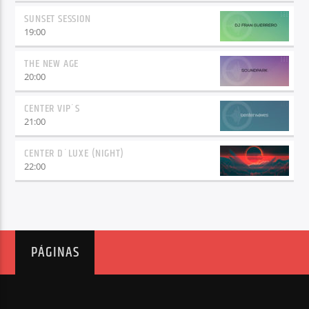
SUNSET SESSION
19:00
THE NEW AGE
20:00
CENTER VIP´S
21:00
CENTER D´LUXE (NIGHT)
22:00
PÁGINAS