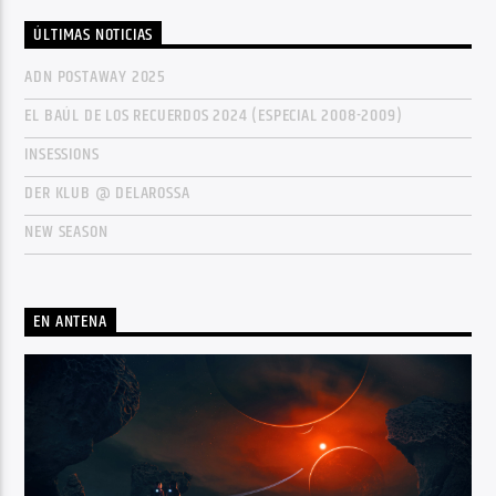
ÚLTIMAS NOTICIAS
ADN POSTAWAY 2025
EL BAÚL DE LOS RECUERDOS 2024 (ESPECIAL 2008-2009)
INSESSIONS
DER KLUB @ DELAROSSA
NEW SEASON
EN ANTENA