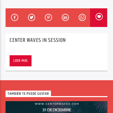
Center Waves
CENTER WAVES IN SESSION
¿Quieres que tu sesión suene en nuestra radio?
LEER MÁS
No olvides rellenar el formulario y adjuntar tu
sesión de 1 hora para:
#CenterWavesInSession
.
Requisitos: MP3
Calidad: 320kbps
TAMBIÉN TE PUEDE GUSTAR