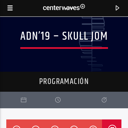
ADN’19 – SKULL JOM
PROGRAMACIÓN
CANCIÓN ACTUAL
BABEL (HRAACH REMIX)
BERNSTEIN (CH)