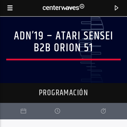
ADN’19 – ATARI SENSEI
B2B ORION 51
PROGRAMACIÓN
CANCIÓN ACTUAL
CLOSER (TODD TERRY REMIX) (FEAT JEDD
AS I AM
ROBERTS)